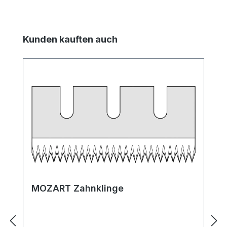
Produktgalerie überspringen
Kunden kauften auch
MOZART Zahnklinge