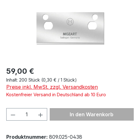
Regulärer Preis:
59,00 €
Inhalt:
200 Stück
(0,30 € / 1 Stück)
Preise inkl. MwSt. zzgl. Versandkosten
Kostenfreier Versand in Deutschland ab 10 Euro
Produkt Anzahl: Gib den gewünschten We
In den Warenkorb
Produktnummer:
809.025-0438